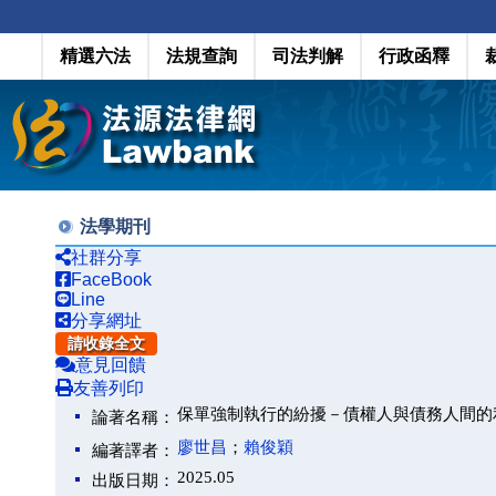
精選六法
法規查詢
司法判解
行政函釋
法學期刊
社群分享
FaceBook
Line
分享網址
請收錄全文
意見回饋
友善列印
保單強制執行的紛擾－債權人與債務人間的
論著名稱：
廖世昌
；
賴俊穎
編著譯者：
2025.05
出版日期：