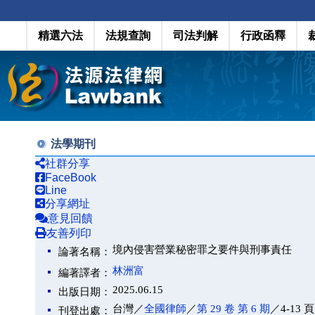
精選六法
法規查詢
司法判解
行政函釋
法學期刊
社群分享
FaceBook
Line
分享網址
意見回饋
友善列印
境內侵害營業秘密罪之要件與刑事責任
論著名稱：
林洲富
編著譯者：
2025.06.15
出版日期：
台灣／
全國律師
／
第 29 卷 第 6 期
／4-13 頁
刊登出處：