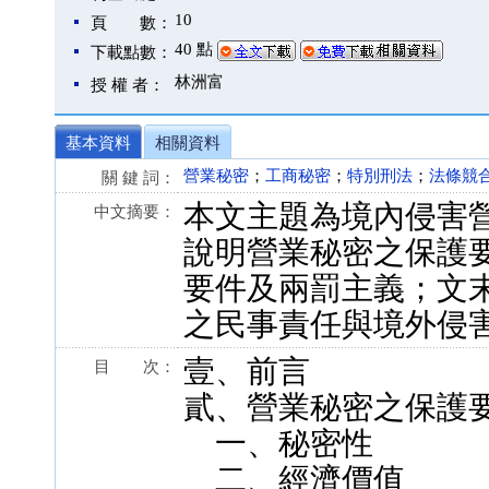
10
頁 數：
40 點
下載點數：
林洲富
授 權 者：
基本資料
相關資料
營業秘密
；
工商秘密
；
特別刑法
；
法條競
關 鍵 詞：
本文主題為境內侵害
中文摘要：
說明營業秘密之保護
要件及兩罰主義；文
之民事責任與境外侵
壹、前言
目 次：
貳、營業秘密之保護
一、秘密性
二、經濟價值