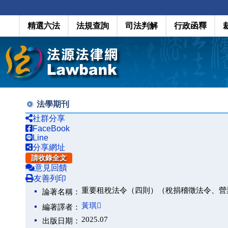
精選六法
法規查詢
司法判解
行政函釋
法學期刊
社群分享
FaceBook
Line
分享網址
請收錄全文
意見回饋
友善列印
重要租稅法令（四則）（稅捐稽徵法令、營
論著名稱：
黃琪
編著譯者：
2025.07
出版日期：