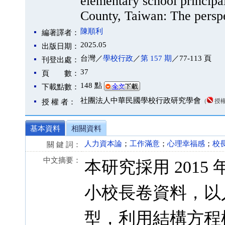
elementary school principa
County, Taiwan: The persp
陳順利
編著譯者：
2025.05
出版日期：
台灣／
學校行政
／
第 157 期
／77-113 頁
刊登出處：
37
頁 數：
148 點
下載點數：
社團法人中華民國學校行政研究學會
（
授
授 權 者：
基本資料
相關資料
人力資本論
；
工作滿意
；
心理幸福感
；
校
關 鍵 詞：
中文摘要：
本研究採用 201
小校長卷資料，以
型，利用結構方程