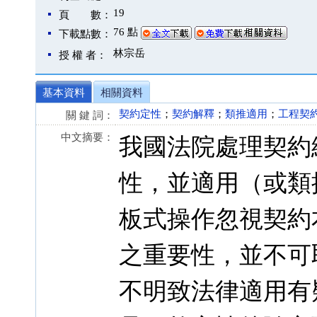
19
頁 數：
76 點
下載點數：
林宗岳
授 權 者：
基本資料
相關資料
契約定性
；
契約解釋
；
類推適用
；
工程契
關 鍵 詞：
中文摘要：
我國法院處理契約
性，並適用（或類
板式操作忽視契約
之重要性，並不可
不明致法律適用有