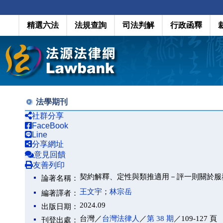
精選六法
法規查詢
司法判解
行政函釋
法學期刊
社群分享
FaceBook
Line
分享網址
意見回饋
友善列印
契約解釋、定性與類推適用－評一則關於服
論著名稱：
王文宇
；
林宗岳
編著譯者：
2024.09
出版日期：
台灣／
台灣法律人
／
第 38 期
／109-127 頁
刊登出處：