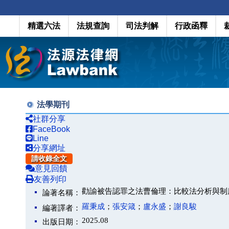
精選六法
法規查詢
司法判解
行政函釋
法學期刊
社群分享
FaceBook
Line
分享網址
請收錄全文
意見回饋
友善列印
勸諭被告認罪之法曹倫理：比較法分析與制
論著名稱：
羅秉成
；
張安箴
；
盧永盛
；
謝良駿
編著譯者：
2025.08
出版日期：