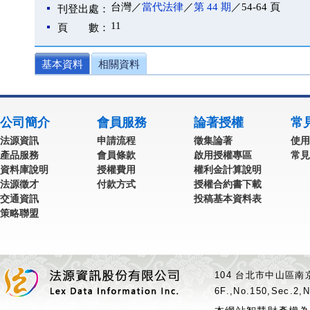
台灣／
當代法律
／
第 44 期
／54-64 頁
刊登出處：
11
頁 數：
基本資料
相關資料
公司簡介
會員服務
論著授權
常
法源資訊
申請流程
徵集論著
使用
產品服務
會員條款
啟用授權專區
常見
資料庫說明
授權費用
權利金計算說明
法源徵才
付款方式
授權合約書下載
交通資訊
投稿基本資料表
策略聯盟
104 台北市中山區南京
6F.,No.150,Sec.2,N