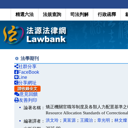
精選六法
法規查詢
司法判解
行政函釋
法學期刊
社群分享
FaceBook
Line
分享網址
請收錄全文
意見回饋
友善列印
矯正機關官職等制度及各類人力配置基準之研究（Study on 
論著名稱：
Resource Allocation Standards of Correctional
洪文玲
；
黃富源
；
王國治
；
章光明
；
林文燦
編著譯者：