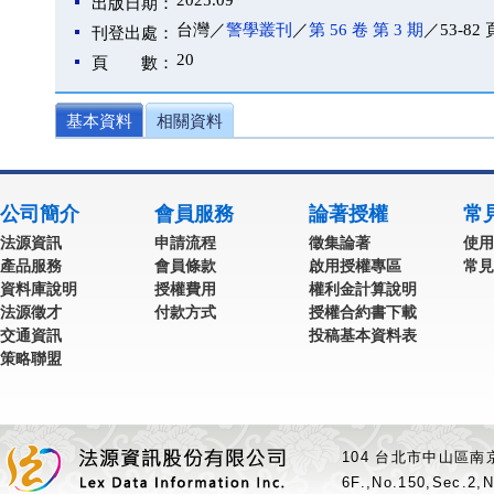
2025.09
出版日期：
台灣／
警學叢刊
／
第 56 卷 第 3 期
／53-82 
刊登出處：
20
頁 數：
基本資料
相關資料
公司簡介
會員服務
論著授權
常
法源資訊
申請流程
徵集論著
使用
產品服務
會員條款
啟用授權專區
常見
資料庫說明
授權費用
權利金計算說明
法源徵才
付款方式
授權合約書下載
交通資訊
投稿基本資料表
策略聯盟
104 台北市中山區南京
6F.,No.150,Sec.2,N