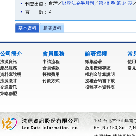
台灣／
財稅法令半月刊
／
第 48 卷 第 14 期
／
刊登出處：
2
頁 數：
基本資料
相關資料
公司簡介
會員服務
論著授權
常
法源資訊
申請流程
徵集論著
使用
產品服務
會員條款
啟用授權專區
常見
資料庫說明
授權費用
權利金計算說明
法源徵才
付款方式
授權合約書下載
交通資訊
投稿基本資料表
策略聯盟
104 台北市中山區南京
6F.,No.150,Sec.2,N