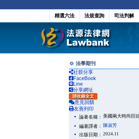
精選六法
法規查詢
司法判解
法學期刊
社群分享
FaceBook
Line
分享網址
請收錄全文
意見回饋
友善列印
美國兩大時尚巨頭 Ta
論著名稱：
陳淑芳
編著譯者：
2024.11
出版日期：