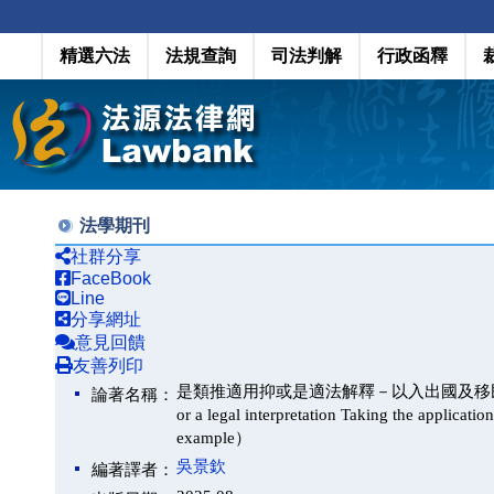
精選六法
法規查詢
司法判解
行政函釋
法學期刊
社群分享
FaceBook
Line
分享網址
意見回饋
友善列印
是類推適用抑或是適法解釋－以入出國及移民法第 73 條第
論著名稱：
or a legal interpretation Taking the applicatio
example）
吳景欽
編著譯者：