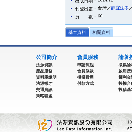
2024.12
出版日期：
台灣／
靜宜法學
刊登出處：
60
頁 數：
基本資料
相關資料
:::
公司簡介
會員服務
論著
法源資訊
申請流程
徵集論
產品服務
會員條款
啟用授
資料庫說明
授權費用
權利金
法源徵才
付款方式
授權合
交通資訊
投稿基
策略聯盟
1
6F