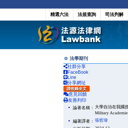
精選六法
法規查詢
司法判解
法學期刊
社群分享
FaceBook
Line
分享網址
請收錄全文
意見回饋
友善列印
大學自治在我國授予學位之
論著名稱：
Military Academ
張哲瑋
編著譯者：