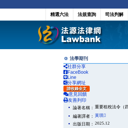
精選六法
法規查詢
司法判解
法學期刊
社群分享
FaceBook
Line
分享網址
請收錄全文
意見回饋
友善列印
重要租稅法令（
論著名稱：
黃琪
編著譯者：
2025.12
出版日期：