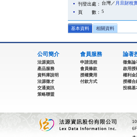
台灣／
月旦財稅
刊登出處：
5
頁 數：
基本資料
相關資料
:::
公司簡介
會員服務
論著
法源資訊
申請流程
徵集論
產品服務
會員條款
啟用授
資料庫說明
授權費用
權利金
法源徵才
付款方式
授權合
交通資訊
投稿基
策略聯盟
1
6F