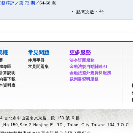
實務釋評
／
第 72 期
／64-68 頁
44
點閱次數：
授權
常見問題
更多服務
著
使用手冊
法令訂閱服務
權專區
常見問題集
金融法規自動關連AI
計算說明
金融法遵外規資料服務
約書下載
裁判書資料服務
本資料表
04 台北市中山區南京東路二段 150 號 6 樓
.,No.150,Sec.2,Nanjing E. RD., Taipei City Taiwan 104,R.O.C.