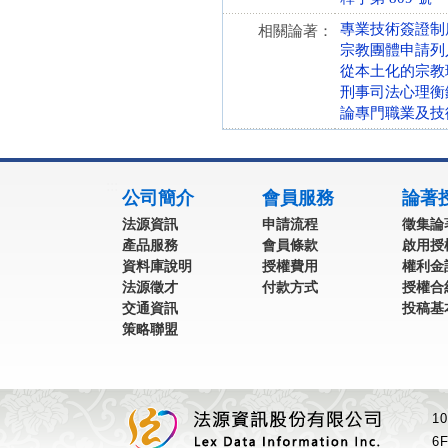
專業技術簽證制
相關論著：
宗教團體申請列入
從本土化的宗教現
刑事司法心理衡
論專門職業及技
:::
公司簡介
會員服務
論著
法源資訊
申請流程
徵集論
產品服務
會員條款
啟用授
資料庫說明
授權費用
權利金
法源徵才
付款方式
授權合
交通資訊
投稿基
策略聯盟
1
6F