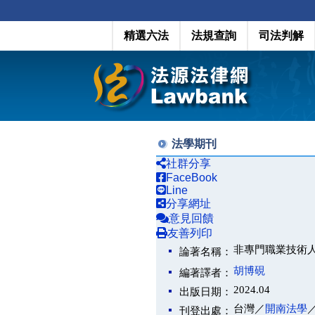
精選六法
法規查詢
司法判解
法學期刊
社群分享
FaceBook
Line
分享網址
意見回饋
友善列印
非專門職業技術
論著名稱：
胡博硯
編著譯者：
2024.04
出版日期：
台灣／
開南法學
刊登出處：