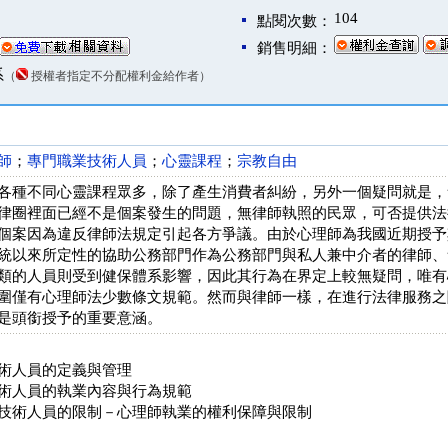
104
點閱次數：
銷售明細：
系
（
授權者指定不分配權利金給作者）
師
；
專門職業技術人員
；
心靈課程
；
宗教自由
各種不同心靈課程眾多，除了產生消費者糾紛，另外一個疑問就是，
律圈裡面已經不是個案發生的問題，無律師執照的民眾，可否提供法
個案因為違反律師法規定引起各方爭議。由於心理師為我國近期授予
統以來所定性的協助公務部門作為公務部門與私人兼中介者的律師、
類的人員則受到健保體系影響，因此其行為在界定上較無疑問，唯有
圍僅有心理師法少數條文規範。然而與律師一樣，在進行法律服務之
是頭銜授予的重要意涵。
術人員的定義與管理
術人員的執業內容與行為規範
技術人員的限制－心理師執業的權利保障與限制