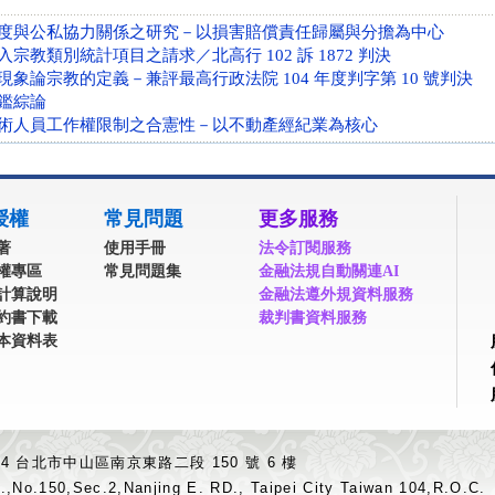
度與公私協力關係之研究－以損害賠償責任歸屬與分擔為中心
宗教類別統計項目之請求／北高行 102 訴 1872 判決
象論宗教的定義－兼評最高行政法院 104 年度判字第 10 號判決
鑑綜論
術人員工作權限制之合憲性－以不動產經紀業為核心
授權
常見問題
更多服務
著
使用手冊
法令訂閱服務
權專區
常見問題集
金融法規自動關連AI
計算說明
金融法遵外規資料服務
約書下載
裁判書資料服務
本資料表
04 台北市中山區南京東路二段 150 號 6 樓
.,No.150,Sec.2,Nanjing E. RD., Taipei City Taiwan 104,R.O.C.