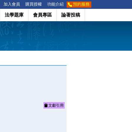
加入會員
購買授權
功能介紹
預約服務
法學題庫
會員專區
論著投稿
文獻引用