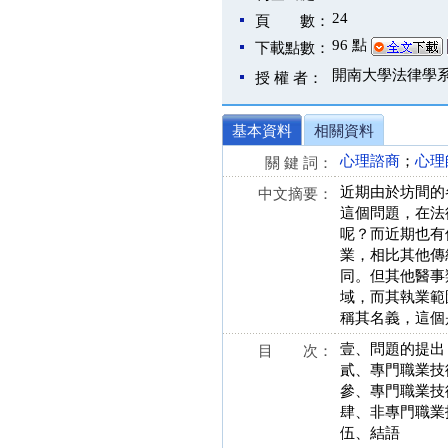
24
頁 數：
96 點
下載點數：
開南大學法律學
授 權 者：
基本資料
相關資料
心理諮商
；
心理
關 鍵 詞：
近期由於坊間的
中文摘要：
這個問題，在法
呢？而近期也有
業，相比其他傳
同。但其他醫事
域，而其執業範
稱其名義，這個
壹、問題的提出
目 次：
貳、專門職業技
參、專門職業技
肆、非專門職業
伍、結語