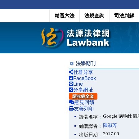
精選六法
法規查詢
司法判解
法學期刊
社群分享
FaceBook
Line
分享網址
請收錄全文
意見回饋
友善列印
Google 購
論著名稱：
陳淑芳
編著譯者：
2017.09
出版日期：