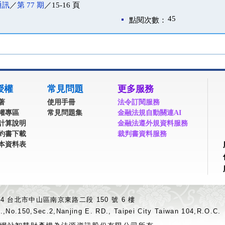
通訊
／
第 77 期
／15-16 頁
45
點閱次數：
授權
常見問題
更多服務
著
使用手冊
法令訂閱服務
權專區
常見問題集
金融法規自動關連AI
計算說明
金融法遵外規資料服務
約書下載
裁判書資料服務
本資料表
04 台北市中山區南京東路二段 150 號 6 樓
.,No.150,Sec.2,Nanjing E. RD., Taipei City Taiwan 104,R.O.C.