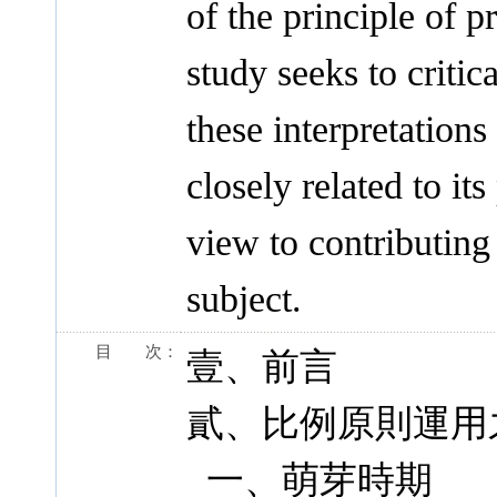
of the principle of pr
study seeks to critic
these interpretations
closely related to it
view to contributing
subject.
目 次：
壹、前言
貳、比例原則運用
一、萌芽時期