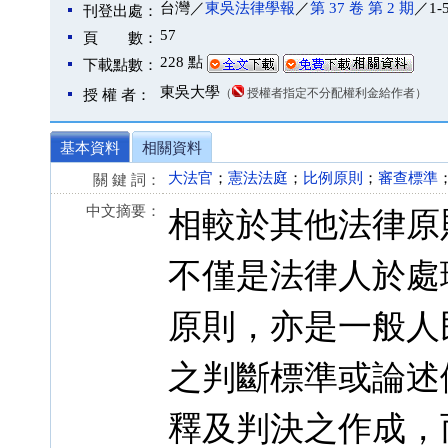
台灣／
東吳法律學報
／
第 37 卷 第 2 期
／1-
刊登出處：
57
頁 數：
228 點
下載點數：
東吳大學
（
授權者指定不分配權利金給作者）
授 權 者：
基本資料
相關資料
大法官
；
憲法法庭
；
比例原則
；
審查標準
關 鍵 詞：
中文摘要：
相較於其他法律原
不僅是法律人於處
原則，亦是一般人
之判斷標準或論述
釋及判決之作成，