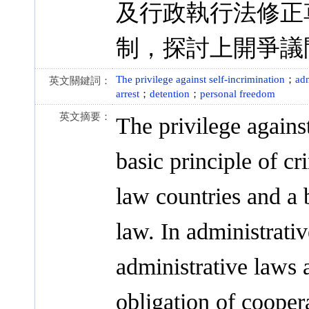
及行政執行法修正
制，探討上開爭議
The privilege against self-incrimination
；
adm
英文關鍵詞：
arrest
；
detention
；
personal freedom
英文摘要：
The privilege agains
basic principle of c
law countries and a 
law. In administrati
administrative laws 
obligation of cooper