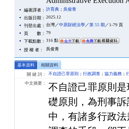
Administrative Execution 
許育典
；
吳俊青
編著譯者：
2025.12
出版日期：
台灣／
中原財經法學
／
第 55 期
／1-79 頁
刊登出處：
79
頁 數：
316 點
下載點數：
吳俊青
授 權 者：
基本資料
相關資料
不自證己罪原則
；
行政調查
；
協力義務
；
關 鍵 詞：
中文摘要：
不自證己罪原則是
礎原則，為刑事訴
中，有諸多行政法