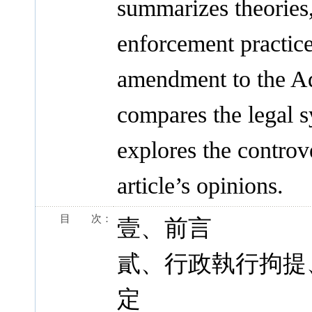
summarizes theories,
enforcement practice
amendment to the Ad
compares the legal 
explores the controve
article’s opinions.
目 次：
壹、前言
貳、行政執行拘提
定