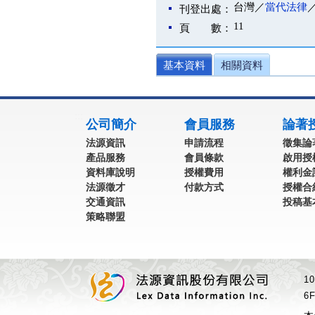
台灣／
當代法律
刊登出處：
11
頁 數：
基本資料
相關資料
:::
公司簡介
會員服務
論著
法源資訊
申請流程
徵集論
產品服務
會員條款
啟用授
資料庫說明
授權費用
權利金
法源徵才
付款方式
授權合
交通資訊
投稿基
策略聯盟
1
6F