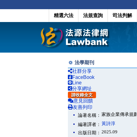
精選六法
法規查詢
司法判解
法學期刊
社群分享
FaceBook
Line
分享網址
請收錄全文
意見回饋
友善列印
家族企業傳承規
論著名稱：
黃詩淳
編著譯者：
2025.09
出版日期：