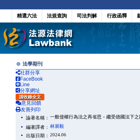
精選六法
法規查詢
司法判解
行政函釋
法學期刊
社群分享
FaceBook
Line
分享網址
請收錄全文
意見回饋
友善列印
一般侵權行為法之再省思－繼受德國法下之
論著名稱：
林展毅
編著譯者：
2024.06
出版日期：