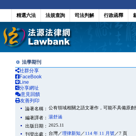
精選六法
法規查詢
司法判解
行政函釋
法學期刊
社群分享
FaceBook
Line
分享網址
意見回饋
友善列印
公有領域相關之語文著作，可能不具備原創
論著名稱：
湯舒涵
編著譯者：
2025.11
出版日期：
台灣／
理律新知
／
114 年 11 月號
／7 頁
刊登出處：