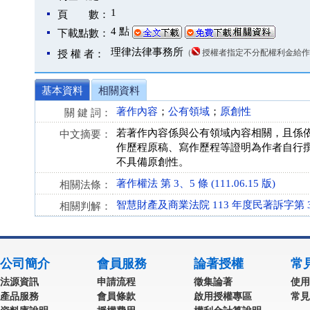
1
頁 數：
4 點
下載點數：
理律法律事務所
（
授權者指定不分配權利金給作
授 權 者：
基本資料
相關資料
著作內容
；
公有領域
；
原創性
關 鍵 詞：
若著作內容係與公有領域內容相關，且係
中文摘要：
作歷程原稿、寫作歷程等證明為作者自行
不具備原創性。
著作權法 第 3、5 條 (111.06.15 版)
相關法條：
智慧財產及商業法院 113 年度民著訴字第 3
相關判解：
公司簡介
會員服務
論著授權
常
法源資訊
申請流程
徵集論著
使用
產品服務
會員條款
啟用授權專區
常見