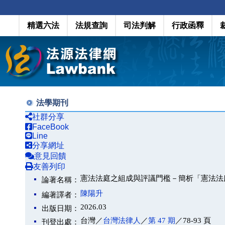
精選六法
法規查詢
司法判解
行政函釋
法學期刊
社群分享
FaceBook
Line
分享網址
意見回饋
友善列印
憲法法庭之組成與評議門檻－簡析「憲法法庭 1
論著名稱：
陳陽升
編著譯者：
2026.03
出版日期：
台灣／
台灣法律人
／
第 47 期
／78-93 頁
刊登出處：