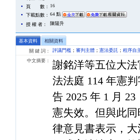
16
頁 數：
64 點
下載點數：
陳陽升
授 權 者：
基本資料
相關資料
評議門檻
；
審判主體
；
憲法委託
；
程序自
關 鍵 詞：
中文摘要：
謝銘洋等五位大法官於 
法法庭 114 年憲
告 2025 年 1 
憲失效。但與此同
律意見書表示，大