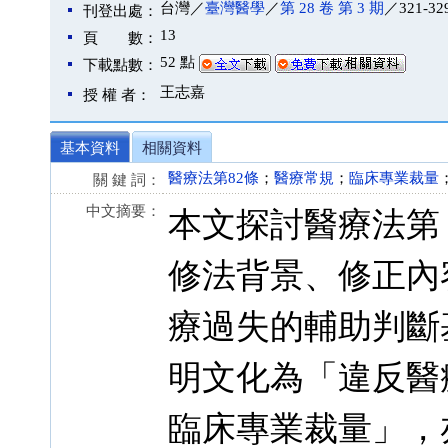
台灣／
臺灣醫學
／
第 28 卷 第 3 期
／321-32
刊登出處：
13
頁 數：
52 點
下載點數：
王志嘉
授 權 者：
基本資料
相關資料
醫療法第82條
；
醫療常規
；
臨床專業裁量
關 鍵 詞：
中文摘要：
本文探討醫療法第 
修法背景、修正內
療過失的輔助判斷
明文化為「違反醫
臨床專業裁量」，