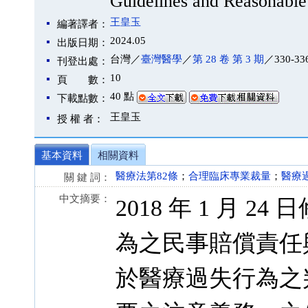
Guidelines and Reasonable 
王皇玉
編著譯者：
2024.05
出版日期：
台灣／
臺灣醫學
／
第 28 卷 第 3 期
／330-33
刊登出處：
10
頁 數：
40 點
下載點數：
王皇玉
授 權 者：
基本資料
相關資料
醫療法第82條
；
合理臨床專業裁量
；
醫療
關 鍵 詞：
中文摘要：
2018 年 1 月 
為之民事賠償責任
於醫療過失行為之