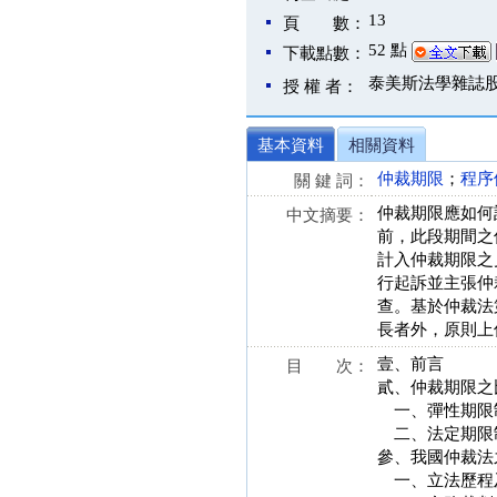
13
頁 數：
52 點
下載點數：
泰美斯法學雜誌
授 權 者：
基本資料
相關資料
仲裁期限
；
程序
關 鍵 詞：
仲裁期限應如何
中文摘要：
前，此段期間之
計入仲裁期限之
行起訴並主張仲
查。基於仲裁法
長者外，原則上
壹、前言
目 次：
貳、仲裁期限之
一、彈性期限
二、法定期限
參、我國仲裁法
一、立法歷程