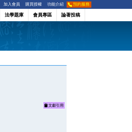
加入會員
購買授權
功能介紹
預約服務
法學題庫
會員專區
論著投稿
文獻引用