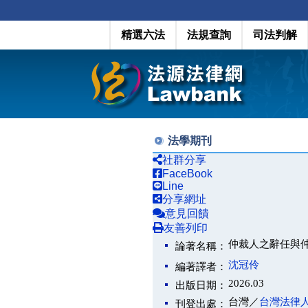
精選六法
法規查詢
司法判解
法學期刊
社群分享
FaceBook
Line
分享網址
意見回饋
友善列印
仲裁人之辭任與仲
論著名稱：
沈冠伶
編著譯者：
2026.03
出版日期：
台灣／
台灣法律
刊登出處：