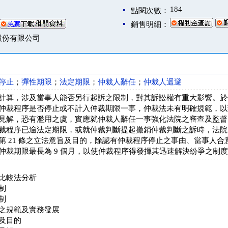
184
點閱次數：
銷售明細：
股份有限公司
停止
；
彈性期限
；
法定期限
；
仲裁人辭任
；
仲裁人迴避
計算，涉及當事人能否另行起訴之限制，對其訴訟權有重大影響。於
仲裁程序是否停止或不計入仲裁期限一事，仲裁法未有明確規範，以
見解，恐有濫用之虞，實應就仲裁人辭任一事強化法院之審查及監督
裁程序已逾法定期限，或就仲裁判斷提起撤銷仲裁判斷之訴時，法院
第 21 條之立法意旨及目的，除認有仲裁程序停止之事由、當事人
仲裁期限最長為 9 個月，以使仲裁程序得發揮其迅速解決紛爭之制
比較法分析
制
制
之規範及實務發展
及目的