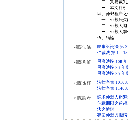
二、實務裁判
三、本文評析
肆、仲裁程序之
一、仲裁法欠
二、仲裁人迴
三、仲裁人辭
伍、結論
民事訴訟法 第 37、
相關法條：
仲裁法 第 1、13、
最高法院 108 
相關判解：
最高法院 93 年
最高法院 95 年
法律字第 101031
相關函釋：
法律字第 114035
請求仲裁人迴避
相關論著：
仲裁期限之逾越
決之檢討
專案仲裁與機構