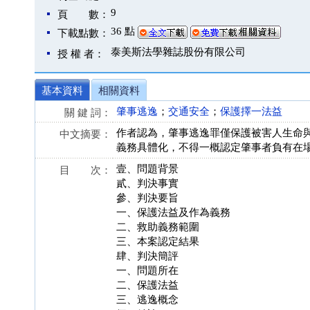
9
頁 數：
36 點
下載點數：
泰美斯法學雜誌股份有限公司
授 權 者：
基本資料
相關資料
肇事逃逸
；
交通安全
；
保護擇一法益
關 鍵 詞：
作者認為，肇事逃逸罪僅保護被害人生命
中文摘要：
義務具體化，不得一概認定肇事者負有在
壹、問題背景
目 次：
貳、判決事實
參、判決要旨
一、保護法益及作為義務
二、救助義務範圍
三、本案認定結果
肆、判決簡評
一、問題所在
二、保護法益
三、逃逸概念