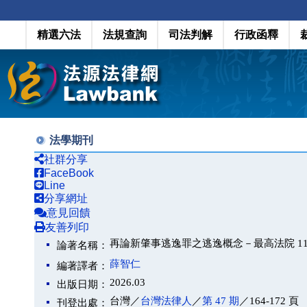
精選六法
法規查詢
司法判解
行政函釋
法學期刊
社群分享
FaceBook
Line
分享網址
意見回饋
友善列印
再論新肇事逃逸罪之逃逸概念－最高法院 114
論著名稱：
薛智仁
編著譯者：
2026.03
出版日期：
台灣／
台灣法律人
／
第 47 期
／164-172 頁
刊登出處：