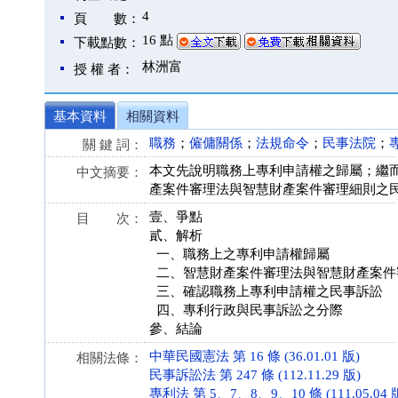
4
頁 數：
16 點
下載點數：
林洲富
授 權 者：
基本資料
相關資料
職務
；
僱傭關係
；
法規命令
；
民事法院
；
關 鍵 詞：
本文先說明職務上專利申請權之歸屬；繼
中文摘要：
產案件審理法與智慧財產案件審理細則之
壹、爭點
目 次：
貳、解析
一、職務上之專利申請權歸屬
二、智慧財產案件審理法與智慧財產案件
三、確認職務上專利申請權之民事訴訟
四、專利行政與民事訴訟之分際
參、結論
中華民國憲法 第 16 條 (36.01.01 版)
相關法條：
民事訴訟法 第 247 條 (112.11.29 版)
專利法 第 5、7、8、9、10 條 (111.05.04 