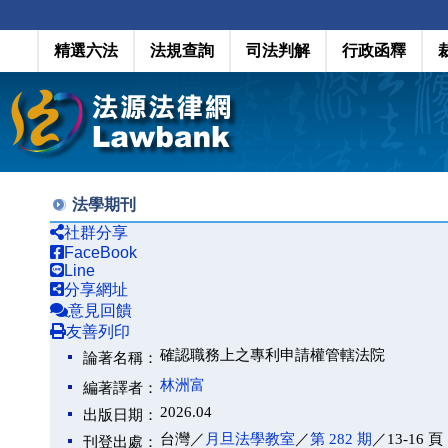
精選六法
法規查詢
司法判解
行政函釋
法學期刊
社群分享
FaceBook
Line
分享網址
意見回饋
友善列印
確認職務上之專利申請權管轄法院
論著名稱：
林洲富
編著譯者：
2026.04
出版日期：
台灣／
月旦法學教室
／
第 282 期
／13-16 頁
刊登出處：