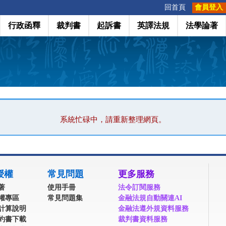
:::
回首頁
會員登入
行政函釋
裁判書
起訴書
英譯法規
法學論著
系統忙碌中，請重新整理網頁。
授權
常見問題
更多服務
著
使用手冊
法令訂閱服務
權專區
常見問題集
金融法規自動關連AI
計算說明
金融法遵外規資料服務
約書下載
裁判書資料服務