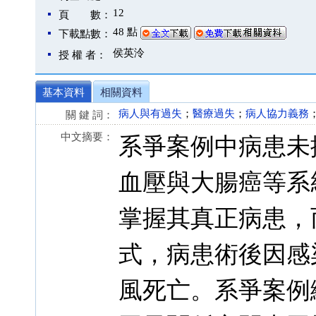
12
頁 數：
48 點
下載點數：
侯英泠
授 權 者：
基本資料
相關資料
病人與有過失
；
醫療過失
；
病人協力義務
關 鍵 詞：
中文摘要：
系爭案例中病患未
血壓與大腸癌等系
掌握其真正病患，
式，病患術後因感
風死亡。系爭案例