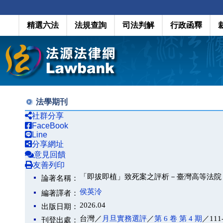
精選六法
法規查詢
司法判解
行政函釋
法學期刊
社群分享
FaceBook
Line
分享網址
意見回饋
友善列印
「即拔即植」致死案之評析－臺灣高等法院 1
論著名稱：
侯英泠
編著譯者：
2026.04
出版日期：
台灣／
月旦實務選評
／
第 6 卷 第 4 期
／111
刊登出處：