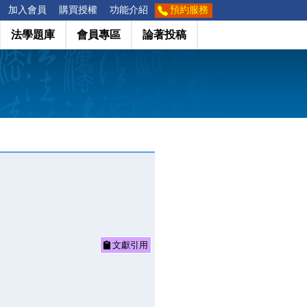
加入會員
購買授權
功能介紹
預約服務
法學題庫
會員專區
論著投稿
文獻引用