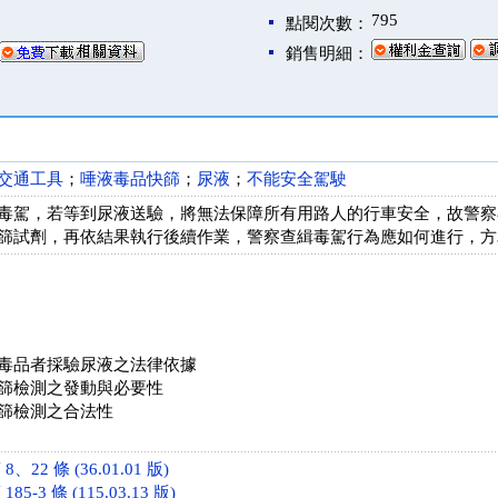
795
點閱次數：
銷售明細：
交通工具
；
唾液毒品快篩
；
尿液
；
不能安全駕駛
毒駕，若等到尿液送驗，將無法保障所有用路人的行車安全，故警察
篩試劑，再依結果執行後續作業，警察查緝毒駕行為應如何進行，方
毒品者採驗尿液之法律依據
篩檢測之發動與必要性
篩檢測之合法性
22 條 (36.01.01 版)
-3 條 (115.03.13 版)