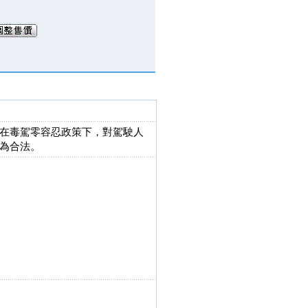
在毒駕零容忍政策下，對駕駛人
為合法。