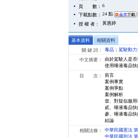
6
頁 數：
24 點
下載點數：
黃惠婷
授 權 者：
基本資料
相關資料
毒品
；
駕駛動力
關 鍵 詞：
由於駕駛人是否
中文摘要：
使用唾液毒品快
前言
目 次：
案例事實
案例爭點
案例解析
壹、對疑似服用
貳、唾液毒品快
參、唾液毒品快
結論
中華民國憲法 第 8、
相關法條：
中華民國刑法 第 185