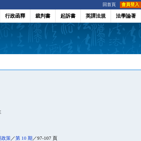
:::
回首頁
會員登入
行政函釋
裁判書
起訴書
英譯法規
法學論著
性
與政策
／
第 10 期
／97-107 頁