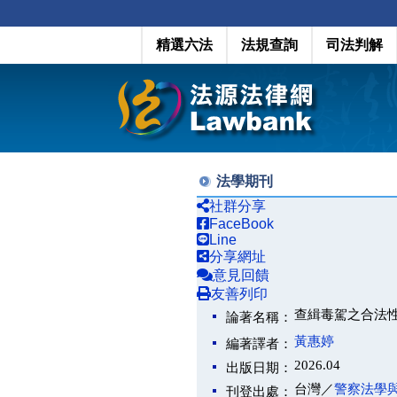
精選六法
法規查詢
司法判解
法學期刊
社群分享
FaceBook
Line
分享網址
意見回饋
友善列印
查緝毒駕之合法
論著名稱：
黃惠婷
編著譯者：
2026.04
出版日期：
台灣／
警察法學
刊登出處：