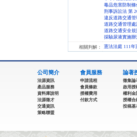
毒品危害防制條例 第 
刑事訴訟法 第 205-
違反道路交通管理事
道路交通管理處罰條例
道路交通安全規則 第 
採驗尿液實施辦法 第 
憲法法庭 111年
相關判解：
:::
公司簡介
會員服務
論著
法源資訊
申請流程
徵集論
產品服務
會員條款
啟用授
資料庫說明
授權費用
權利金
法源徵才
付款方式
授權合
交通資訊
投稿基
策略聯盟