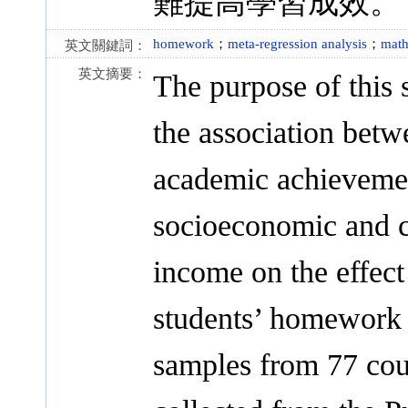
難提高學習成效。
homework
；
meta-regression analysis
；
math
英文關鍵詞：
英文摘要：
The purpose of this s
the association bet
academic achievement
socioeconomic and c
income on the effect
students’ homework
samples from 77 cou