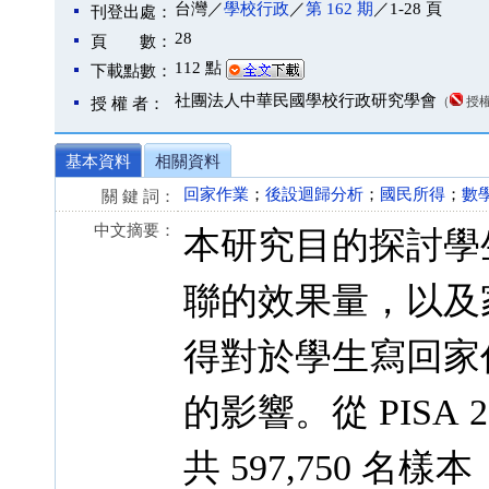
台灣／
學校行政
／
第 162 期
／1-28 頁
刊登出處：
28
頁 數：
112 點
下載點數：
社團法人中華民國學校行政研究學會
（
授
授 權 者：
基本資料
相關資料
回家作業
；
後設迴歸分析
；
國民所得
；
數
關 鍵 詞：
中文摘要：
本研究目的探討學
聯的效果量，以及
得對於學生寫回家
的影響。從 PISA 
共 597,750 