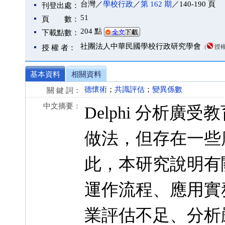
台灣／
學校行政
／
第 162 期
／140-190 頁
刊登出處：
51
頁 數：
204 點
下載點數：
社團法人中華民國學校行政研究學會
（
授
授 權 者：
基本資料
相關資料
德懷術
；
共識評估
；
變異係數
關 鍵 詞：
中文摘要：
Delphi 分析
做法，但存在一些
此，本研究說明有關 
運作流程、應用實
業評估不足、分析