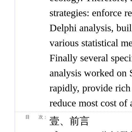
strategies: enforce 
Delphi analysis, bui
various statistical 
Finally several spec
analysis worked on 
rapidly, provide rich
reduce most cost of 
目 次：
壹、前言