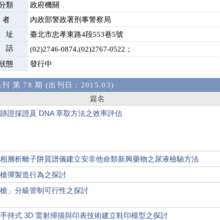
分類
政府機關
 者
內政部警政署刑事警察局
 址
臺北市忠孝東路4段553巷5號
 話
(02)2746-0874,(02)2767-0522；
狀態
發行中
 第 78 期 (出刊日：2015.03)
篇名
跡證採證及 DNA 萃取方法之效率評估
相層析離子阱質譜儀建立安非他命類新興藥物之尿液檢驗方法
槍彈製造行為之探討
槍」分級管制可行性之探討
手持式 3D 雷射掃描與印表技術建立鞋印模型之探討