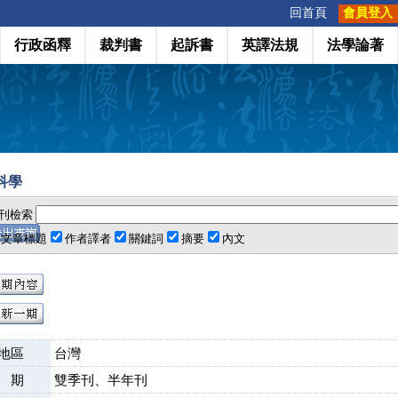
:::
回首頁
會員登入
行政函釋
裁判書
起訴書
英譯法規
法學論著
科學
刊檢索
文章標題
作者譯者
關鍵詞
摘要
內文
地區
台灣
 期
雙季刊、半年刊