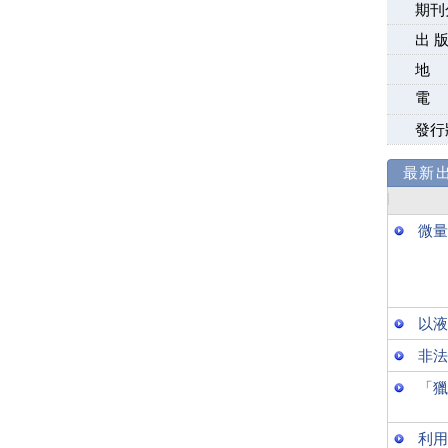
期刊
出 版
地
電
發行
最新出刊
微量
以液
非法
「獵
利用