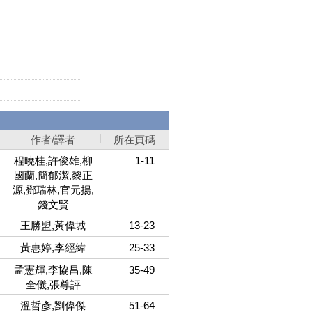
作者/譯者
所在頁碼
程曉桂,許俊雄,柳
1-11
國蘭,簡郁潔,黎正
源,鄧瑞林,官元揚,
錢文賢
王勝盟,黃偉城
13-23
黃惠婷,李經緯
25-33
孟憲輝,李協昌,陳
35-49
全儀,張尊評
溫哲彥,劉偉傑
51-64