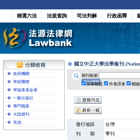
精選六法
法規查詢
司法判解
行政函釋
國立中正大學法學集刊 (National Ch
政府機關
期刊檢索
學術團體
文章標題
作者譯者
關鍵
學協會基金會
一般出版社
專門職業
大陸期刊
其他
發行地區
台灣
刊 期
季刊