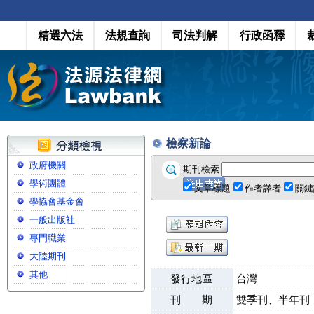
精選六法
法規查詢
司法判解
行政函釋
檢察新論
政府機關
期刊檢索
學術團體
文章標題
作者譯者
關鍵
學協會基金會
一般出版社
專門職業
大陸期刊
其他
發行地區
台灣
刊 期
雙季刊、半年刊