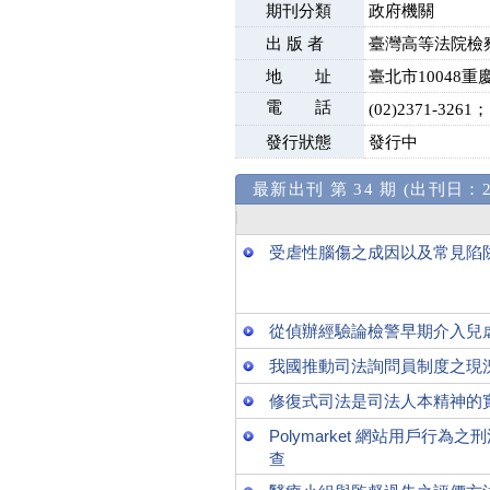
期刊分類
政府機關
出 版 者
臺灣高等法院檢
地 址
臺北市10048重
電 話
(02)2371-3261；
發行狀態
發行中
最新出刊 第 34 期 (出刊日：20
受虐性腦傷之成因以及常見陷
從偵辦經驗論檢警早期介入兒
我國推動司法詢問員制度之現
修復式司法是司法人本精神的
Polymarket 網站用戶
查