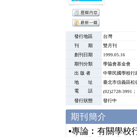
發行地區
台灣
刊 期
雙月刊
創刊日期
1999.05.16
期刊分類
學協會基金會
出 版 者
中華民國學校行
地 址
臺北市信義區松德
電 話
(02)2728-3991；
發行狀態
發行中
期刊簡介
•專論︰有關學校