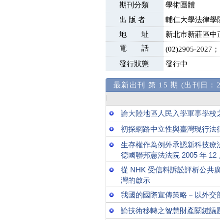
期刊分類
學術團體
出 版 者
輔仁大學法律學
地 址
新北市新莊區中正
電 話
(02)2905-2027；
發行狀態
發行中
最新出刊 第 15 期 (出刊日：20
論大陸地區人民入學軍事學校
初探網路中立性與臺灣現行法
生存權作為例外承認新科技療
德國聯邦憲法法院 2005 年 12 月
從 NHK 受信料訴訟評析公
灣的啟示
我國的國際宣傳策略－以外交
論技術移轉之智慧財產關鍵議