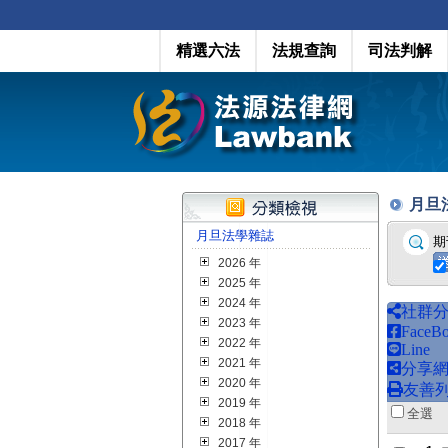
精選六法
法規查詢
司法判解
月旦法學
月旦法學雜誌
期
2026 年
2025 年
2024 年
社群
2023 年
FaceB
2022 年
Line
2021 年
分享
2020 年
友善
2019 年
全
2018 年
2017 年