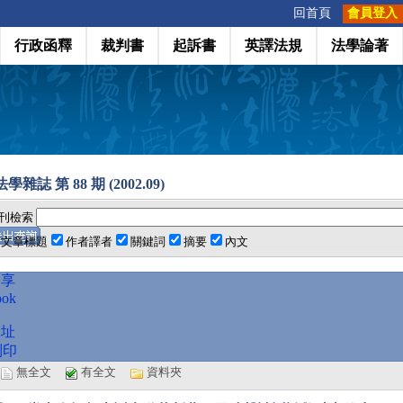
:::
回首頁
會員登入
行政函釋
裁判書
起訴書
英譯法規
法學論著
雜誌 第 88 期 (2002.09)
刊檢索
文章標題
作者譯者
關鍵詞
摘要
內文
分享
ook
網址
列印
選
無全文
有全文
資料夾