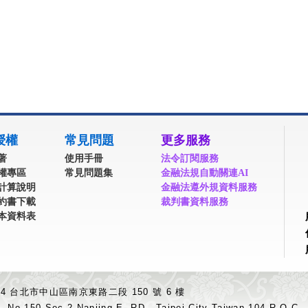
授權
常見問題
更多服務
著
使用手冊
法令訂閱服務
權專區
常見問題集
金融法規自動關連AI
計算說明
金融法遵外規資料服務
約書下載
裁判書資料服務
本資料表
04 台北市中山區南京東路二段 150 號 6 樓
.,No.150,Sec.2,Nanjing E. RD., Taipei City Taiwan 104,R.O.C.