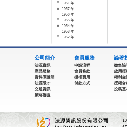
1961 年
1957 年
1956 年
1955 年
1954 年
1953 年
1952 年
:::
公司簡介
會員服務
論著
法源資訊
申請流程
徵集論
產品服務
會員條款
啟用授
資料庫說明
授權費用
權利金
法源徵才
付款方式
授權合
交通資訊
投稿基
策略聯盟
1
6F