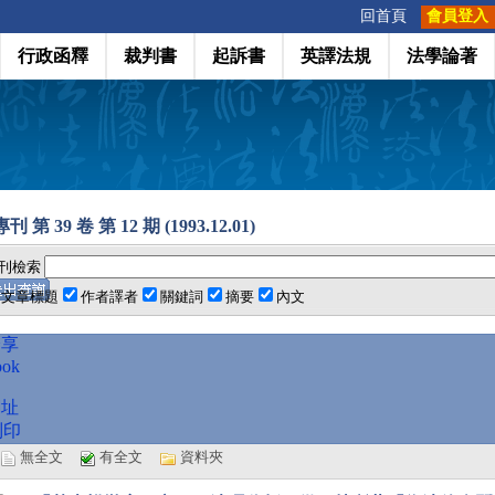
:::
回首頁
會員登入
行政函釋
裁判書
起訴書
英譯法規
法學論著
 第 39 卷 第 12 期 (1993.12.01)
刊檢索
文章標題
作者譯者
關鍵詞
摘要
內文
分享
ook
網址
列印
選
無全文
有全文
資料夾