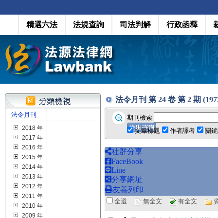
精選六法
法規查詢
司法判解
行政函釋
法令月刊 第 24 卷 第 2 期 (1973.
法令月刊
期刊檢索
2018 年
文章標題
作者譯者
關鍵
2017 年
2016 年
社群分享
2015 年
FaceBook
2014 年
Line
2013 年
分享網址
2012 年
友善列印
2011 年
全選
無全文
有全文
2010 年
2009 年