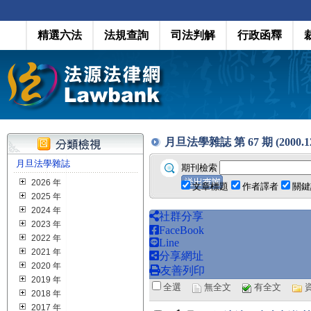
精選六法
法規查詢
司法判解
行政函釋
月旦法學雜誌 第 67 期 (2000.12
月旦法學雜誌
期刊檢索
2026 年
文章標題
作者譯者
關鍵
2025 年
2024 年
社群分享
2023 年
FaceBook
2022 年
Line
2021 年
分享網址
2020 年
友善列印
2019 年
全選
無全文
有全文
2018 年
2017 年