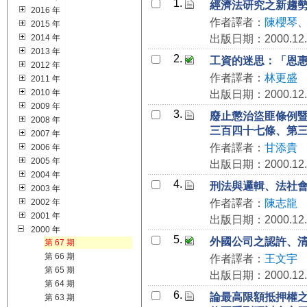
1.
經濟法研究之新趨
2016 年
作者譯者：
陳櫻琴
2015 年
2014 年
出版日期：2000.12.
2013 年
2.
工資的迷思：「恩
2012 年
作者譯者：
林更盛
2011 年
2010 年
出版日期：2000.12.
2009 年
3.
廢止懲治盜匪條例
2008 年
三百四十七條、第
2007 年
作者譯者：
甘添貴
2006 年
2005 年
出版日期：2000.12.
2004 年
4.
刑法與邏輯、法社
2003 年
2002 年
作者譯者：
陳志龍
2001 年
出版日期：2000.12.
2000 年
5.
外國公司之認許、
第 67 期
第 66 期
作者譯者：
王文宇
第 65 期
出版日期：2000.12.
第 64 期
6.
論最高限額抵押權
第 63 期