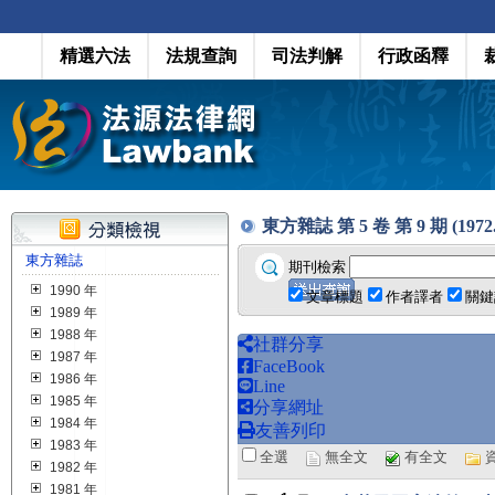
精選六法
法規查詢
司法判解
行政函釋
東方雜誌 第 5 卷 第 9 期 (1972.0
東方雜誌
期刊檢索
1990 年
文章標題
作者譯者
關鍵
1989 年
1988 年
社群分享
1987 年
FaceBook
1986 年
Line
1985 年
分享網址
1984 年
友善列印
1983 年
全選
無全文
有全文
1982 年
1981 年