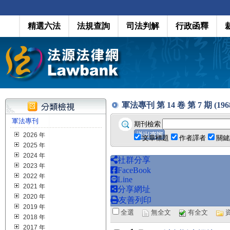
精選六法
法規查詢
司法判解
行政函釋
軍法專刊 第 14 卷 第 7 期 (1968
軍法專刊
期刊檢索
2026 年
文章標題
作者譯者
關鍵
2025 年
2024 年
社群分享
2023 年
FaceBook
2022 年
Line
2021 年
分享網址
2020 年
友善列印
2019 年
全選
無全文
有全文
2018 年
2017 年