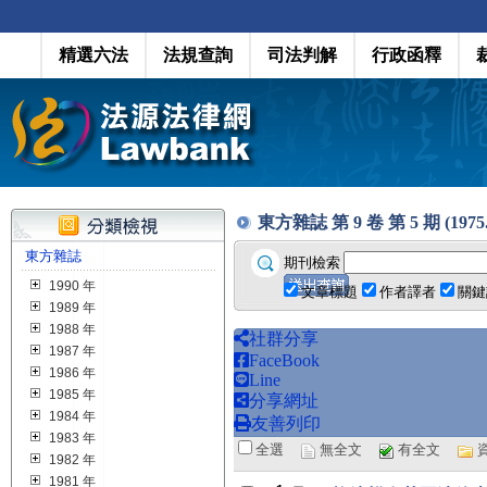
精選六法
法規查詢
司法判解
行政函釋
東方雜誌 第 9 卷 第 5 期 (1975.1
東方雜誌
期刊檢索
1990 年
文章標題
作者譯者
關鍵
1989 年
1988 年
社群分享
1987 年
FaceBook
1986 年
Line
1985 年
分享網址
1984 年
友善列印
1983 年
全選
無全文
有全文
1982 年
1981 年