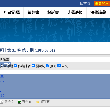
:::
回首頁
會員登入
行政函釋
裁判書
起訴書
英譯法規
法學論著
 第 31 卷 第 7 期 (1985.07.01)
刊檢索
文章標題
作者譯者
關鍵詞
摘要
內文
分享
ook
網址
列印
選
無全文
有全文
資料夾