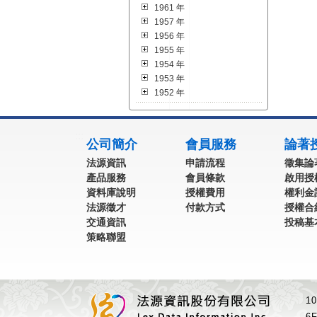
1961 年
1957 年
1956 年
1955 年
1954 年
1953 年
1952 年
:::
公司簡介
會員服務
論著
法源資訊
申請流程
徵集論
產品服務
會員條款
啟用授
資料庫說明
授權費用
權利金
法源徵才
付款方式
授權合
交通資訊
投稿基
策略聯盟
1
6F