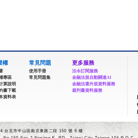
授權
常見問題
更多服務
著
使用手冊
法令訂閱服務
權專區
常見問題集
金融法規自動關連AI
計算說明
金融法遵外規資料服務
約書下載
裁判書資料服務
本資料表
04 台北市中山區南京東路二段 150 號 6 樓
.,No.150,Sec.2,Nanjing E. RD., Taipei City Taiwan 104,R.O.C.