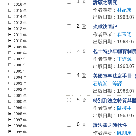
1.
訴願之研究
2016 年
作者譯者：
林紀東
2015 年
2014 年
出版日期：1963.07
2013 年
2.
琉球訪問記
2012 年
作者譯者：
崔玉珩
2011 年
2010 年
出版日期：1963.07
2009 年
3.
包士特少年輔育制
2008 年
作者譯者：
丁道源
2007 年
2006 年
出版日期：1963.07
2005 年
4.
美國軍事法庭手冊
2004 年
石毓嵩 等譯
2003 年
2002 年
出版日期：1963.07
2001 年
5.
特別刑法之特質與
2000 年
1999 年
作者譯者：
陳樸生
1998 年
出版日期：1963.07
1997 年
6.
論法律之時代性
1996 年
1995 年
作者譯者：
陳則東