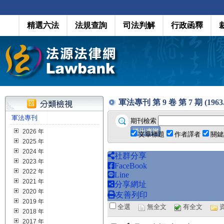
精選六法
法規查詢
司法判解
行政函釋
軍法專刊 第 9 卷 第 7 期 (1963.
軍法專刊
期刊檢索
2026 年
文章標題
作者譯者
關鍵
2025 年
2024 年
社群分享
2023 年
FaceBook
2022 年
Line
2021 年
分享網址
2020 年
友善列印
2019 年
全選
無全文
有全文
2018 年
2017 年