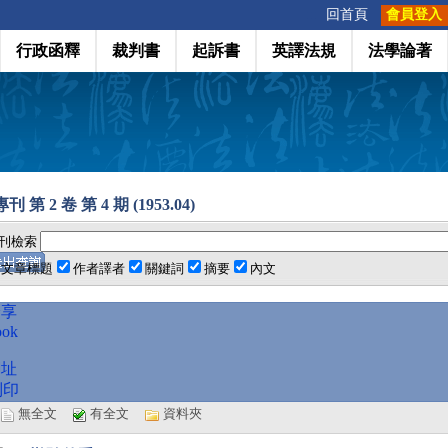
:::
回首頁
會員登入
行政函釋
裁判書
起訴書
英譯法規
法學論著
 第 2 卷 第 4 期 (1953.04)
刊檢索
文章標題
作者譯者
關鍵詞
摘要
內文
分享
ook
網址
列印
選
無全文
有全文
資料夾