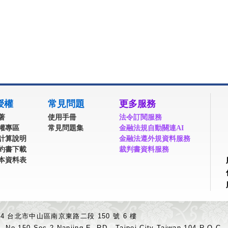
授權
常見問題
更多服務
著
使用手冊
法令訂閱服務
權專區
常見問題集
金融法規自動關連AI
計算說明
金融法遵外規資料服務
約書下載
裁判書資料服務
本資料表
04 台北市中山區南京東路二段 150 號 6 樓
.,No.150,Sec.2,Nanjing E. RD., Taipei City Taiwan 104,R.O.C.