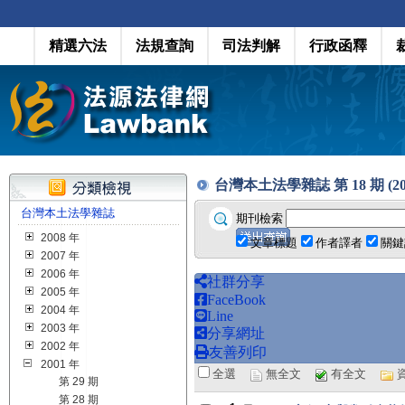
精選六法
法規查詢
司法判解
行政函釋
台灣本土法學雜誌 第 18 期 (200
台灣本土法學雜誌
期刊檢索
2008 年
文章標題
作者譯者
關鍵
2007 年
2006 年
社群分享
2005 年
FaceBook
2004 年
Line
2003 年
分享網址
2002 年
友善列印
2001 年
全選
無全文
有全文
第 29 期
第 28 期