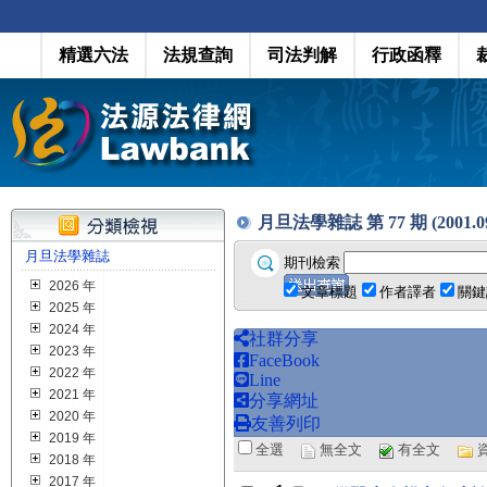
精選六法
法規查詢
司法判解
行政函釋
月旦法學雜誌 第 77 期 (2001.09
月旦法學雜誌
期刊檢索
2026 年
文章標題
作者譯者
關鍵
2025 年
2024 年
社群分享
2023 年
FaceBook
2022 年
Line
2021 年
分享網址
2020 年
友善列印
2019 年
全選
無全文
有全文
2018 年
2017 年