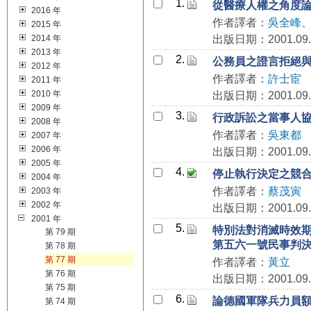
1.
從醫療人權之角度
2016 年
作者譯者：
吳全峰
2015 年
2014 年
出版日期：2001.09.
2013 年
2.
公務員之證言拒絕
2012 年
作者譯者：
許士宦
2011 年
2010 年
出版日期：2001.09.
2009 年
3.
行政訴訟之當事人
2008 年
作者譯者：
吳東都
2007 年
2006 年
出版日期：2001.09.
2005 年
4.
停止執行決定之競
2004 年
作者譯者：
蔡茂寅
2003 年
2002 年
出版日期：2001.09.
2001 年
5.
特別法對消滅時效
第 79 期
第五六一號民事判
第 78 期
第 77 期
作者譯者：
黃立
第 76 期
出版日期：2001.09.
第 75 期
6.
論德國軍隊兵力員
第 74 期