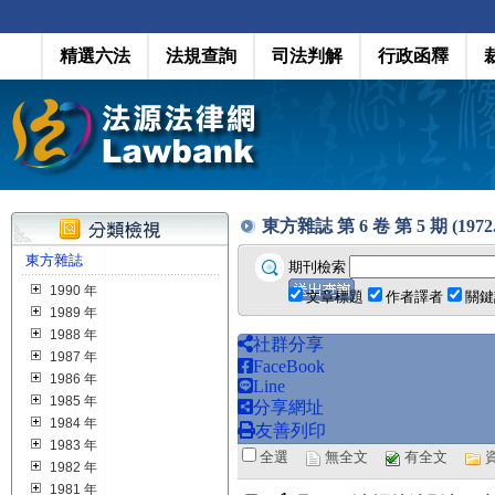
精選六法
法規查詢
司法判解
行政函釋
東方雜誌 第 6 卷 第 5 期 (1972.1
東方雜誌
期刊檢索
1990 年
文章標題
作者譯者
關鍵
1989 年
1988 年
社群分享
1987 年
FaceBook
1986 年
Line
1985 年
分享網址
1984 年
友善列印
1983 年
全選
無全文
有全文
1982 年
1981 年