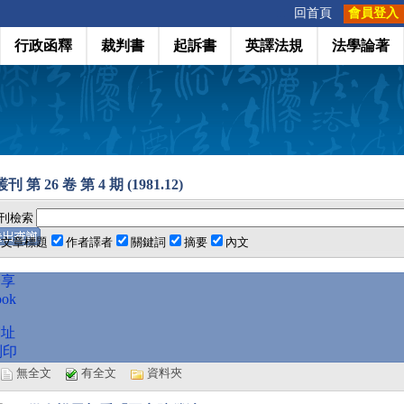
:::
回首頁
會員登入
行政函釋
裁判書
起訴書
英譯法規
法學論著
 第 26 卷 第 4 期 (1981.12)
刊檢索
文章標題
作者譯者
關鍵詞
摘要
內文
分享
ook
網址
列印
選
無全文
有全文
資料夾